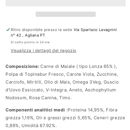
Maiale
Maiale
e
e
Topinabur
Topinabur
Ritiro disponibile presso la sede
Via Spartaco Lavagnini
n° 42 , Agliana PT
Di solito pronto in 24 ore
Visualizza i dettagli del negozio
Composizione:
Carne di Maiale ( tipo Lonza 65% ),
Polpa di Topinabur Fresco, Carote Viola, Zucchine,
Carciofo, Mirtilli, Olio di Mais, Omega 3Veg,
Guscio
d'Uovo Essiccato, V-Integra
, Aneto, Aschophyllum
Nodosum, Rosa Canina, Timo.
Componenti analitici medi
:Proteina 14,95%, Fibra
grezza 1,19%, Oli e grassi grezzi 5,65%, Ceneri grezze
0,88%, Umidità 67.92%.