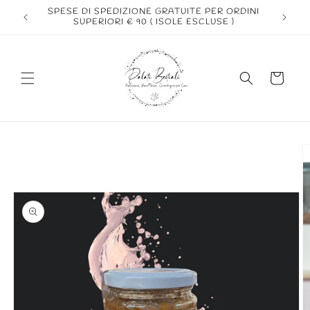
Vai
SPESE DI SPEDIZIONE GRATUITE PER ORDINI
direttamente
B
SUPERIORI € 90 ( ISOLE ESCLUSE )
ai contenuti
Carrello
Passa alle
informazioni
sul prodotto