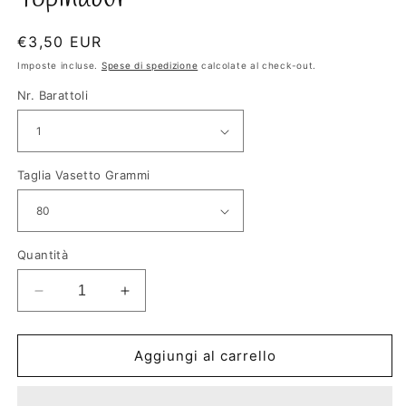
Prezzo
€3,50 EUR
di
Imposte incluse.
Spese di spedizione
calcolate al check-out.
listino
Nr. Barattoli
Taglia Vasetto Grammi
Quantità
Diminuisci
Aumenta
quantità
quantità
per
per
Pappa
Pappa
Aggiungi al carrello
in
in
Vasocottura
Vasocottura